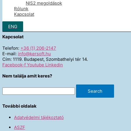
NIS2 megoldások
Microsoft
Rólunk
Embarcadero
Kapcsolat
JetBrains
Quest
Arcserve
ENG
Kapcsolat
Telefon:
+36 (1) 206-2147
E-mail:
info@kersoft.hu
Cím: 1119. Budapest, Szombathelyi tér 14.
Facebook-f
Youtube
Linkedin
Nem találja amit keres?
Search
További oldalak
Adatvédelmi tájékoztató
ASZF