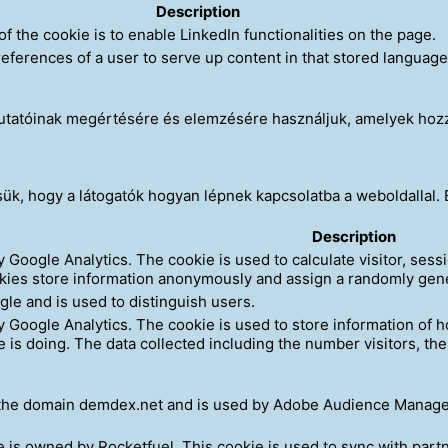
Description
of the cookie is to enable LinkedIn functionalities on the page.
eferences of a user to serve up content in that stored language 
mutatóinak megértésére és elemzésére használjuk, amelyek hozz
k, hogy a látogatók hogyan lépnek kapcsolatba a weboldallal. E
Description
by Google Analytics. The cookie is used to calculate visitor, sess
okies store information anonymously and assign a randomly gene
gle and is used to distinguish users.
by Google Analytics. The cookie is used to store information of h
e is doing. The data collected including the number visitors, t
 the domain demdex.net and is used by Adobe Audience Manager 
 is owned by Rocketfuel. This cookie is used to sync with partn