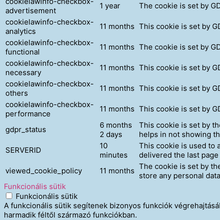
cookielawinfo-checkbox-
1 year
The cookie is set by G
advertisement
cookielawinfo-checkbox-
11 months
This cookie is set by G
analytics
cookielawinfo-checkbox-
11 months
The cookie is set by GD
functional
cookielawinfo-checkbox-
11 months
This cookie is set by G
necessary
cookielawinfo-checkbox-
11 months
This cookie is set by G
others
cookielawinfo-checkbox-
11 months
This cookie is set by 
performance
6 months
This cookie is set by t
gdpr_status
2 days
helps in not showing t
10
This cookie is used to 
SERVERID
minutes
delivered the last page 
The cookie is set by t
viewed_cookie_policy
11 months
store any personal data
Funkcionális sütik
Funkcionális sütik
A funkcionális sütik segítenek bizonyos funkciók végrehajtá
harmadik féltől származó funkciókban.