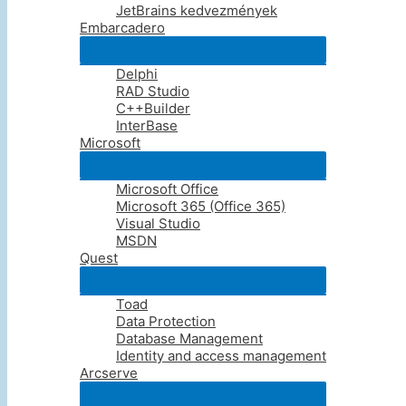
JetBrains kedvezmények
Embarcadero
Embarcadero
C++ Builder 13 Professional
Delphi
€
1,869
RAD Studio
C++Builder
InterBase
Embarcadero
Microsoft
InterBase Server
Microsoft Office
Microsoft 365 (Office 365)
Visual Studio
MSDN
Embarcadero
Quest
Delphi 13 Architect
Toad
€
7,149
Data Protection
Database Management
Identity and access management
Embarcadero
Arcserve