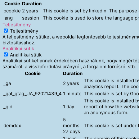
Cookie
Duration
bcookie
2 years
This cookie is set by linkedIn. The purpose 
lang
session
This cookie is used to store the language pr
Teljesítmény
Teljesítmény
A teljesítmény-sütiket a weboldal legfontosabb teljesítmény
biztosításához.
Analitikai sütik
Analitikai sütik
Analitikai sütiket annak érdekében használunk, hogy megértésü
számáról, a visszafordulási arányról, a forgalom forrásról stb.
Cookie
Duration
This cookie is installed 
_ga
2 years
analytics report. The co
_gat_gtag_UA_92021439_4
1 minute
This cookie is set by Goo
This cookie is installed 
_gid
1 day
report of how the websit
an anonymous form.
5
demdex
months
This cookie is set under
27 days
1 year
The domain of this cookie