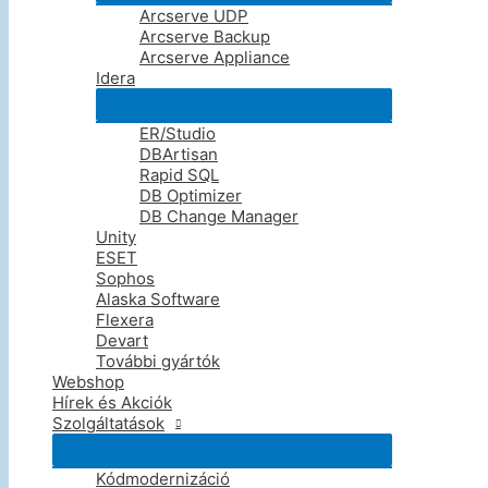
C++ Builder 13 Enterprise
Arcserve UDP
Arcserve Backup
€
4,399
Arcserve Appliance
Idera
Embarcadero
ER/Studio
C++ Builder 13 Architect
DBArtisan
Rapid SQL
€
7,149
DB Optimizer
DB Change Manager
Unity
Akciós termékek
ESET
Sophos
Oldalak
Alaska Software
Flexera
Szoftverek
Devart
Webshop
További gyártók
Hírek és Akciók
Webshop
Szolgáltatások
Hírek és Akciók
Rólunk
Szolgáltatások
Kiemelt Gyártók
Kódmodernizáció