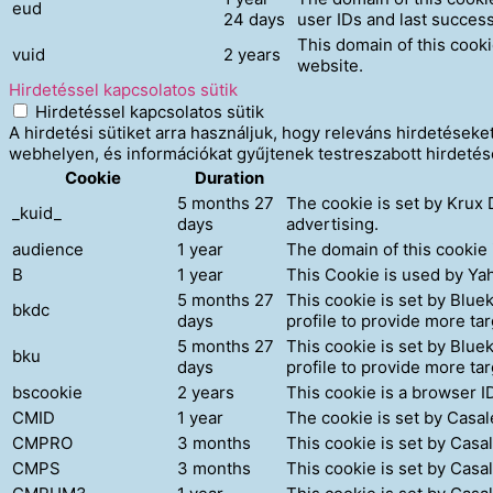
eud
24 days
user IDs and last success
This domain of this cooki
vuid
2 years
website.
Hirdetéssel kapcsolatos sütik
Hirdetéssel kapcsolatos sütik
A hirdetési sütiket arra használjuk, hogy releváns hirdetések
webhelyen, és információkat gyűjtenek testreszabott hirdetés
Cookie
Duration
5 months 27
The cookie is set by Krux 
_kuid_
days
advertising.
audience
1 year
The domain of this cookie 
B
1 year
This Cookie is used by Yah
5 months 27
This cookie is set by Blue
bkdc
days
profile to provide more ta
5 months 27
This cookie is set by Blue
bku
days
profile to provide more ta
bscookie
2 years
This cookie is a browser I
CMID
1 year
The cookie is set by Casal
CMPRO
3 months
This cookie is set by Cas
CMPS
3 months
This cookie is set by Cas