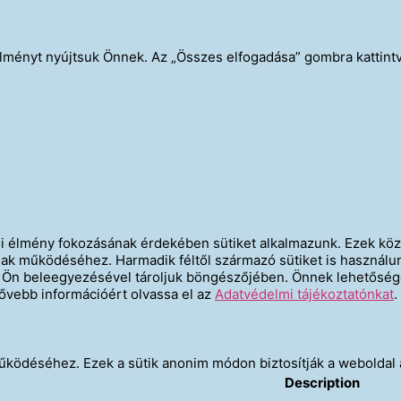
ményt nyújtsuk Önnek. Az „Összes elfogadása” gombra kattintva
ói élmény fokozásának érdekében sütiket alkalmazunk. Ezek közü
óinak működéséhez. Harmadik féltől származó sütiket is használ
az Ön beleegyezésével tároljuk böngészőjében. Önnek lehetőség
ővebb információért olvassa el az
Adatvédelmi tájékoztatónkat
.
ödéséhez. Ezek a sütik anonim módon biztosítják a weboldal ala
Description