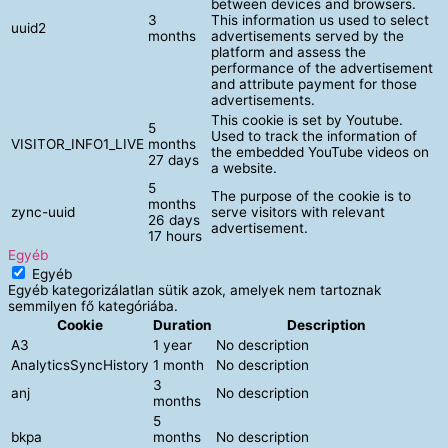
between devices and browsers.
3
This information us used to select
uuid2
months
advertisements served by the
platform and assess the
performance of the advertisement
and attribute payment for those
advertisements.
This cookie is set by Youtube.
5
Used to track the information of
VISITOR_INFO1_LIVE
months
the embedded YouTube videos on
27 days
a website.
5
The purpose of the cookie is to
months
zync-uuid
serve visitors with relevant
26 days
advertisement.
17 hours
Egyéb
Egyéb
Egyéb kategorizálatlan sütik azok, amelyek nem tartoznak
semmilyen fő kategóriába.
Cookie
Duration
Description
A3
1 year
No description
AnalyticsSyncHistory
1 month
No description
3
anj
No description
months
5
bkpa
months
No description