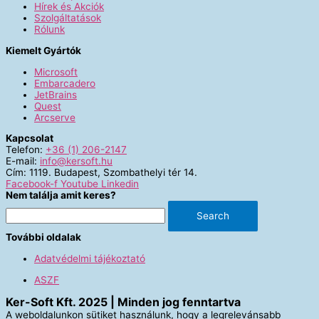
Hírek és Akciók
Szolgáltatások
Rólunk
Kiemelt Gyártók
Microsoft
Embarcadero
JetBrains
Quest
Arcserve
Kapcsolat
Telefon:
+36 (1) 206-2147
E-mail:
info@kersoft.hu
Cím: 1119. Budapest, Szombathelyi tér 14.
Facebook-f
Youtube
Linkedin
Nem találja amit keres?
Search
További oldalak
Adatvédelmi tájékoztató
ASZF
Ker-Soft Kft. 2025 | Minden jog fenntartva
A weboldalunkon sütiket használunk, hogy a legrelevánsabb