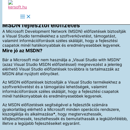
Skip to content
MSDN fejlesztői előfizetés
A Microsoft Development Network (MSDN) előfizetések biztosítják
a Visual Studio termékekhez a szoftverkövetést, támogatást,
valamint információforrások széles skáláját, hogy a fejlesztési
csapatok minél hatékonyabbak és eredményesebbek legyenek.
Mire jó az MSDN?
Bár a Microsoft már nem használja a „Visual Studio with MSDN”
(azaz Visual Studio MSDN előfizetéssel) megnevezést a jelenleg
elérhető Visual Studio előfizetések továbbra is tartalmazzák az
MSDN által nyújtott előnyöket.
Az MSDN előfizetések biztosítják a Visual Studio termékekhez a
szoftverkövetést és a támogatási lehetőségek, valamint
információforrások széles skáláját, hogy a fejlesztési csapatok
minél hatékonyabbak és eredményesebbek legyenek.
Az MSDN előfizetések segítségével a fejlesztők számára
gyakorlatilag elérhető a Microsoft minden operációs rendszere,
kiszolgálója és alkalmazása
*
, hogy megtervezhessék,
kifejleszthessék, tesztelhessék és bemutathassák a legkülönfélébb,
illetve a legújabb fejlesztéseiket egyaránt.