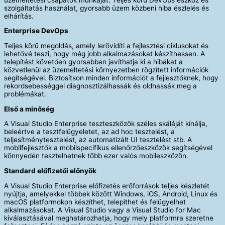
szolgáltatás használat, gyorsabb üzem közbeni hiba észlelés és
elhárítás.
Enterprise DevOps
Teljes körű megoldás, amely lerövidíti a fejlesztési ciklusokat és
lehetővé teszi, hogy még jobb alkalmazásokat készíthessen. A
telepítést követően gyorsabban javíthatja ki a hibákat a
közvetlenül az üzemeltetési környezetben rögzített információk
segítségével. Biztosítson minden információt a fejlesztőknek, hogy
rekordsebességgel diagnosztizálhassák és oldhassák meg a
problémákat.
Első a minőség
A Visual Studio Enterprise teszteszközök széles skáláját kínálja,
beleértve a tesztfelügyeletet, az ad hoc tesztelést, a
teljesítménytesztelést, az automatizált UI tesztelést stb. A
mobilfejlesztők a mobilspecifikus ellenőrzőeszközök segítségével
könnyedén tesztelhetnek több ezer valós mobileszközön.
Standard előfizetői előnyök
A Visual Studio Enterprise előfizetés erőforrások teljes készletét
nyújtja, amelyekkel többek között Windows, iOS, Android, Linux és
macOS platformokon készíthet, telepíthet és felügyelhet
alkalmazásokat. A Visual Studio vagy a Visual Studio for Mac
kiválasztásával meghatározhatja, hogy mely platformra szeretne