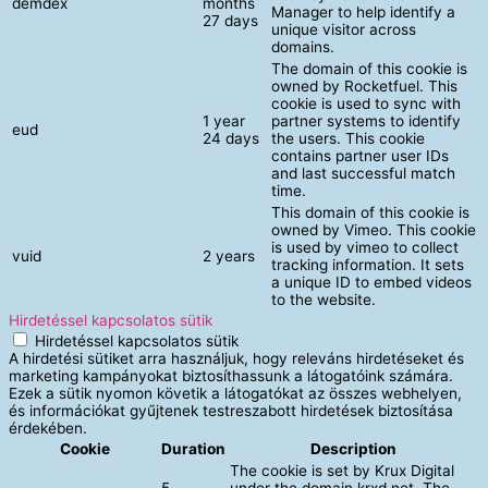
demdex
months
Manager to help identify a
27 days
unique visitor across
domains.
The domain of this cookie is
owned by Rocketfuel. This
cookie is used to sync with
1 year
partner systems to identify
eud
24 days
the users. This cookie
contains partner user IDs
and last successful match
time.
This domain of this cookie is
owned by Vimeo. This cookie
is used by vimeo to collect
vuid
2 years
tracking information. It sets
a unique ID to embed videos
to the website.
Hirdetéssel kapcsolatos sütik
Hirdetéssel kapcsolatos sütik
A hirdetési sütiket arra használjuk, hogy releváns hirdetéseket és
marketing kampányokat biztosíthassunk a látogatóink számára.
Ezek a sütik nyomon követik a látogatókat az összes webhelyen,
és információkat gyűjtenek testreszabott hirdetések biztosítása
érdekében.
Cookie
Duration
Description
The cookie is set by Krux Digital
5
under the domain krxd.net. The