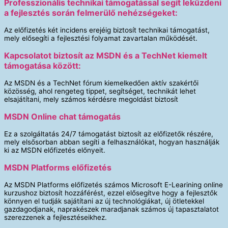
Professzionális technikai támogatással segít lekűzdeni
a fejlesztés során felmerülő nehézségeket:
Az előfizetés két incidens erejéig biztosít technikai támogatást,
mely elősegíti a fejlesztési folyamat zavartalan működését.
Kapcsolatot biztosít az MSDN és a TechNet kiemelt
támogatása között:
Az MSDN és a TechNet fórum kiemelkedően aktív szakértői
közösség, ahol rengeteg tippet, segítséget, technikát lehet
elsajátítani, mely számos kérdésre megoldást biztosít
MSDN Online chat támogatás
Ez a szolgáltatás 24/7 támogatást biztosít az előfizetők részére,
mely elsősorban abban segíti a felhasználókat, hogyan használják
ki az MSDN előfizetés előnyeit.
MSDN Platforms előfizetés
Az MSDN Platforms előfizetés számos Microsoft E-Learining online
kurzushoz biztosít hozzáférést, ezzel elősegítve hogy a fejlesztők
könnyen el tudják sajátítani az új technológiákat, új ötletekkel
gazdagodjanak, naprakészek maradjanak számos új tapasztalatot
szerezzenek a fejlesztéseikhez.