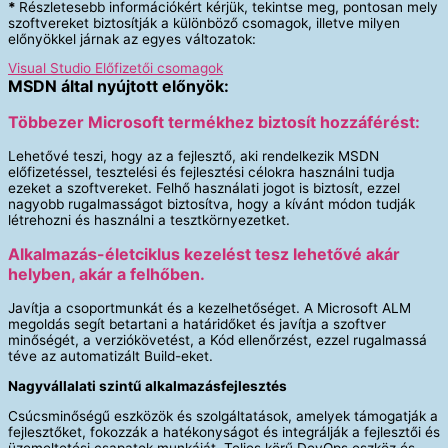
*
Részletesebb információkért kérjük, tekintse meg, pontosan mely
szoftvereket biztosítják a különböző csomagok, illetve milyen
előnyökkel járnak az egyes változatok:
Visual Studio Előfizetői csomagok
MSDN által nyújtott előnyök:
Többezer Microsoft termékhez biztosít hozzáférést:
Lehetővé teszi, hogy az a fejlesztő, aki rendelkezik MSDN
előfizetéssel, tesztelési és fejlesztési célokra használni tudja
ezeket a szoftvereket. Felhő használati jogot is biztosít, ezzel
nagyobb rugalmasságot biztosítva, hogy a kívánt módon tudják
létrehozni és használni a tesztkörnyezetket.
Alkalmazás-életciklus kezelést tesz lehetővé akár
helyben, akár a felhőben.
Javítja a csoportmunkát és a kezelhetőséget. A Microsoft ALM
megoldás segít betartani a határidőket és javítja a szoftver
minőségét, a verziókövetést, a Kód ellenőrzést, ezzel rugalmassá
téve az automatizált Build-eket.
Nagyvállalati szintű alkalmazásfejlesztés
Csúcsminőségű eszközök és szolgáltatások, amelyek támogatják a
fejlesztőket, fokozzák a hatékonyságot és integrálják a fejlesztői és
üzemeltetési csapatok munkáját. Teljes körű DevOps eszköz és