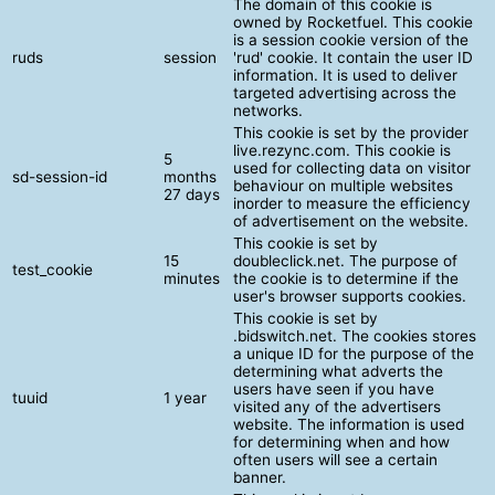
The domain of this cookie is
owned by Rocketfuel. This cookie
is a session cookie version of the
ruds
session
'rud' cookie. It contain the user ID
information. It is used to deliver
targeted advertising across the
networks.
This cookie is set by the provider
live.rezync.com. This cookie is
5
used for collecting data on visitor
sd-session-id
months
behaviour on multiple websites
27 days
inorder to measure the efficiency
of advertisement on the website.
This cookie is set by
15
doubleclick.net. The purpose of
test_cookie
minutes
the cookie is to determine if the
user's browser supports cookies.
This cookie is set by
.bidswitch.net. The cookies stores
a unique ID for the purpose of the
determining what adverts the
users have seen if you have
tuuid
1 year
visited any of the advertisers
website. The information is used
for determining when and how
often users will see a certain
banner.