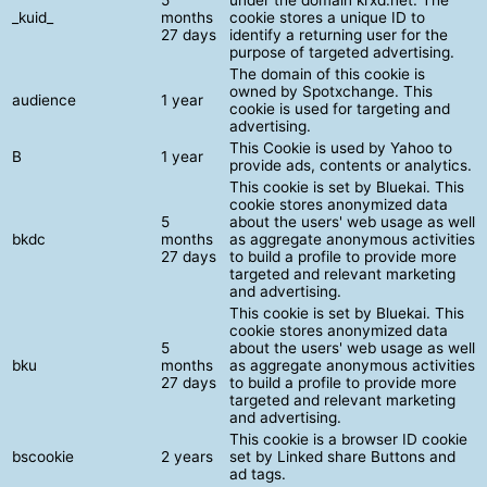
_kuid_
months
cookie stores a unique ID to
27 days
identify a returning user for the
purpose of targeted advertising.
The domain of this cookie is
owned by Spotxchange. This
audience
1 year
cookie is used for targeting and
advertising.
This Cookie is used by Yahoo to
B
1 year
provide ads, contents or analytics.
This cookie is set by Bluekai. This
cookie stores anonymized data
5
about the users' web usage as well
bkdc
months
as aggregate anonymous activities
27 days
to build a profile to provide more
targeted and relevant marketing
and advertising.
This cookie is set by Bluekai. This
cookie stores anonymized data
5
about the users' web usage as well
bku
months
as aggregate anonymous activities
27 days
to build a profile to provide more
targeted and relevant marketing
and advertising.
This cookie is a browser ID cookie
bscookie
2 years
set by Linked share Buttons and
ad tags.