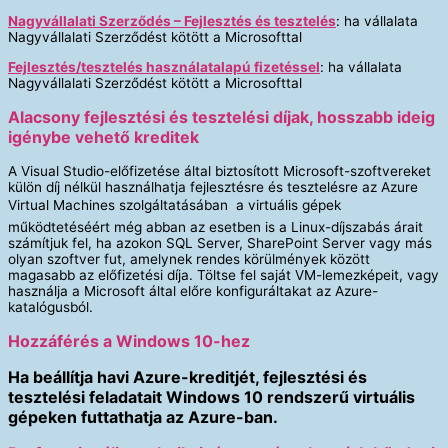
Nagyvállalati Szerződés – Fejlesztés és tesztelés
: ha vállalata
Nagyvállalati Szerződést kötött a Microsofttal
Fejlesztés/tesztelés használatalapú fizetéssel
: ha vállalata
Nagyvállalati Szerződést kötött a Microsofttal
Alacsony fejlesztési és tesztelési díjak, hosszabb ideig
igénybe vehető kreditek
A Visual Studio-előfizetése által biztosított Microsoft-szoftvereket
külön díj nélkül használhatja fejlesztésre és tesztelésre az Azure
Virtual Machines szolgáltatásában  a virtuális gépek
működtetéséért még abban az esetben is a Linux-díjszabás árait
számítjuk fel, ha azokon SQL Server, SharePoint Server vagy más
olyan szoftver fut, amelynek rendes körülmények között
magasabb az előfizetési díja. Töltse fel saját VM-lemezképeit, vagy
használja a Microsoft által előre konfiguráltakat az Azure-
katalógusból.
Hozzáférés a Windows 10-hez
Ha beállítja havi Azure-kreditjét, fejlesztési és
tesztelési feladatait Windows 10 rendszerű virtuális
gépeken futtathatja az Azure-ban.