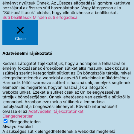
élményt nyújtsuk Önnek. Az „Összes elfogadása” gombra kattintva
hozzájárul az összes süti használatához. Vagy látogasson el a
"Süti-beállítások" oldalra, hogy ellenőrizhesse a beállítsokat.
Süti beállítások
Minden süti elfogadása
Close
Adatvédelmi Tájékoztató
Kedves Látogató! Tájékoztatjuk, hogy a honlapon a felhasználói
élmény fokozásának érdekében sütiket alkalmazunk. Ezek közül a
szükség szerint kategorizált sütiket az Ön böngészője tárolja, mivel
elengedhetetlenek a weboldal alapvető funkcióinak működéséhez.
Harmadik féltől származó sütiket is használunk, amelyek segítenek
elemezni és megérteni, hogyan használják a látogatók
weboldalunkat. Ezeket a sütiket csak az Ön beleegyezésével
tároljuk böngészőjében. Önnek lehetősége van ezekről a sütikről is
lemondani. Azonban ezeknek a sütiknek a lemondása
befolyásolhatja böngészési élményét. Bővebb információért
olvassa el az
Adatvédelmi tájékoztatónkat
.
Elengedhetetlen
Elengedhetetlen
Always Enabled
A szükséges sütik elengedhetetlenek a weboldal megfelelő