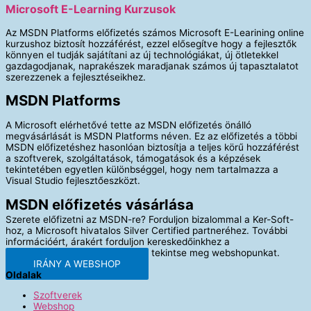
Microsoft E-Learning Kurzusok
Az MSDN Platforms előfizetés számos Microsoft E-Learining online
kurzushoz biztosít hozzáférést, ezzel elősegítve hogy a fejlesztők
könnyen el tudják sajátítani az új technológiákat, új ötletekkel
gazdagodjanak, naprakészek maradjanak számos új tapasztalatot
szerezzenek a fejlesztéseikhez.
MSDN Platforms
A Microsoft elérhetővé tette az MSDN előfizetés önálló
megvásárlását is MSDN Platforms néven. Ez az előfizetés a többi
MSDN előfizetéshez hasonlóan biztosítja a teljes körű hozzáférést
a szoftverek, szolgáltatások, támogatások és a képzések
tekintetében egyetlen különbséggel, hogy nem tartalmazza a
Visual Studio fejlesztőeszközt.
MSDN előfizetés vásárlása
Szerete előfizetni az MSDN-re? Forduljon bizalommal a Ker-Soft-
hoz, a Microsoft hivatalos Silver Certified partneréhez. További
információért, árakért forduljon kereskedőinkhez a
sales@kersoft.hu címen, vagy a tekintse meg webshopunkat.
IRÁNY A WEBSHOP
Oldalak
Szoftverek
Webshop