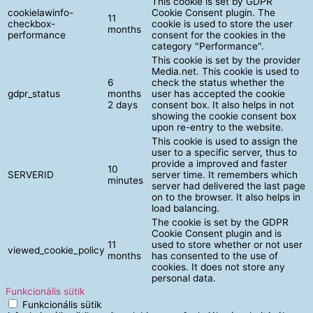
This cookie is set by GDPR
cookielawinfo-
Cookie Consent plugin. The
11
checkbox-
cookie is used to store the user
months
performance
consent for the cookies in the
category "Performance".
This cookie is set by the provider
Media.net. This cookie is used to
6
check the status whether the
gdpr_status
months
user has accepted the cookie
2 days
consent box. It also helps in not
showing the cookie consent box
upon re-entry to the website.
This cookie is used to assign the
user to a specific server, thus to
provide a improved and faster
10
SERVERID
server time. It remembers which
minutes
server had delivered the last page
on to the browser. It also helps in
load balancing.
The cookie is set by the GDPR
Cookie Consent plugin and is
11
used to store whether or not user
viewed_cookie_policy
months
has consented to the use of
cookies. It does not store any
personal data.
Funkcionális sütik
Funkcionális sütik