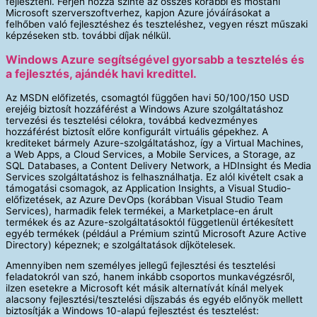
fejleszteni. Férjen hozzá szinte az összes korábbi és mostani
Microsoft szerverszoftverhez, kapjon Azure jóváírásokat a
felhőben való fejlesztéshez és teszteléshez, vegyen részt műszaki
képzéseken stb. további díjak nélkül.
Windows Azure segítségével gyorsabb a tesztelés és
a fejlesztés, ajándék havi kredittel.
Az MSDN előfizetés, csomagtól függően havi 50/100/150 USD
erejéig biztosít hozzáférést a Windows Azure szolgáltatáshoz
tervezési és tesztelési célokra, továbbá kedvezményes
hozzáférést biztosít előre konfigurált virtuális gépekhez. A
krediteket bármely Azure-szolgáltatáshoz, így a Virtual Machines,
a Web Apps, a Cloud Services, a Mobile Services, a Storage, az
SQL Databases, a Content Delivery Network, a HDInsight és Media
Services szolgáltatáshoz is felhasználhatja. Ez alól kivételt csak a
támogatási csomagok, az Application Insights, a Visual Studio-
előfizetések, az Azure DevOps (korábban Visual Studio Team
Services), harmadik felek termékei, a Marketplace-en árult
termékek és az Azure-szolgáltatásoktól függetlenül értékesített
egyéb termékek (például a Prémium szintű Microsoft Azure Active
Directory) képeznek; e szolgáltatások díjkötelesek.
Amennyiben nem személyes jellegű fejlesztési és tesztelési
feladatokról van szó, hanem inkább csoportos munkavégzésről,
ilzen esetekre a Microsoft két másik alternatívát kínál melyek
alacsony fejlesztési/tesztelési díjszabás és egyéb előnyök mellett
biztosítják a Windows 10-alapú fejlesztést és tesztelést: