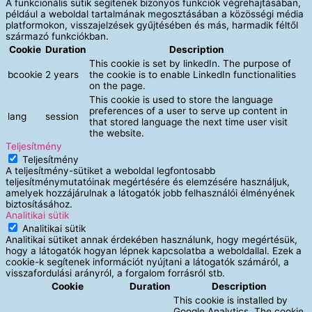
A funkcionális sütik segítenek bizonyos funkciók végrehajtásában,
például a weboldal tartalmának megosztásában a közösségi média
platformokon, visszajelzések gyűjtésében és más, harmadik féltől
származó funkciókban.
Cookie
Duration
Description
This cookie is set by linkedIn. The purpose of
bcookie
2 years
the cookie is to enable LinkedIn functionalities
on the page.
This cookie is used to store the language
preferences of a user to serve up content in
lang
session
that stored language the next time user visit
the website.
Teljesítmény
Teljesítmény
A teljesítmény-sütiket a weboldal legfontosabb
teljesítménymutatóinak megértésére és elemzésére használjuk,
amelyek hozzájárulnak a látogatók jobb felhasználói élményének
biztosításához.
Analitikai sütik
Analitikai sütik
Analitikai sütiket annak érdekében használunk, hogy megértésük,
hogy a látogatók hogyan lépnek kapcsolatba a weboldallal. Ezek a
cookie-k segítenek információt nyújtani a látogatók számáról, a
visszafordulási arányról, a forgalom forrásról stb.
Cookie
Duration
Description
This cookie is installed by
Google Analytics. The cookie