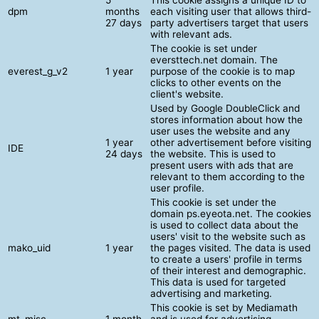
dpm
months
each visiting user that allows third-
27 days
party advertisers target that users
with relevant ads.
The cookie is set under
eversttech.net domain. The
everest_g_v2
1 year
purpose of the cookie is to map
clicks to other events on the
client's website.
Used by Google DoubleClick and
stores information about how the
user uses the website and any
1 year
other advertisement before visiting
IDE
24 days
the website. This is used to
present users with ads that are
relevant to them according to the
user profile.
This cookie is set under the
domain ps.eyeota.net. The cookies
is used to collect data about the
users' visit to the website such as
mako_uid
1 year
the pages visited. The data is used
to create a users' profile in terms
of their interest and demographic.
This data is used for targeted
advertising and marketing.
This cookie is set by Mediamath
mt_misc
1 month
and is used for advertising