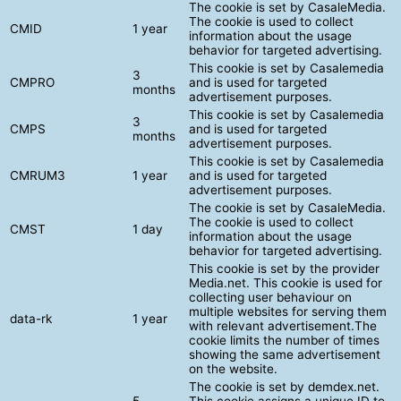
The cookie is set by CasaleMedia.
The cookie is used to collect
CMID
1 year
information about the usage
behavior for targeted advertising.
This cookie is set by Casalemedia
3
CMPRO
and is used for targeted
months
advertisement purposes.
This cookie is set by Casalemedia
3
CMPS
and is used for targeted
months
advertisement purposes.
This cookie is set by Casalemedia
CMRUM3
1 year
and is used for targeted
advertisement purposes.
The cookie is set by CasaleMedia.
The cookie is used to collect
CMST
1 day
information about the usage
behavior for targeted advertising.
This cookie is set by the provider
Media.net. This cookie is used for
collecting user behaviour on
multiple websites for serving them
data-rk
1 year
with relevant advertisement.The
cookie limits the number of times
showing the same advertisement
on the website.
The cookie is set by demdex.net.
5
This cookie assigns a unique ID to