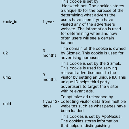
This cookie is set by
.bidswitch.net. The cookies stores
a unique ID for the purpose of the
determining what adverts the
users have seen if you have
tuuid_lu
1 year
visited any of the advertisers
website. The information is used
for determining when and how
often users will see a certain
banner.
The domain of the cookie is owned
3
u2
by Sizmek. This cookie is used for
months
advertising purposes.
This cookie is set by the Sizmek.
This cookie is used for serving
relevant advertisement to the
3
um2
visitor by setting an unique ID. This
months
unique ID helps third party
advertisers to target the visitor
with relevant ads.
To optimize ad relevance by
1 year 27
collecting visitor data from multiple
uuid
days
websites such as what pages have
been loaded.
This cookies is set by AppNexus.
The cookies stores information
that helps in distinguishing