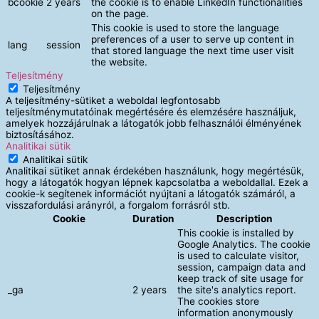
bcookie
2 years
the cookie is to enable LinkedIn functionalities
on the page.
This cookie is used to store the language
preferences of a user to serve up content in
lang
session
that stored language the next time user visit
the website.
Teljesítmény
Teljesítmény
A teljesítmény-sütiket a weboldal legfontosabb
teljesítménymutatóinak megértésére és elemzésére használjuk,
amelyek hozzájárulnak a látogatók jobb felhasználói élményének
biztosításához.
Analitikai sütik
Analitikai sütik
Analitikai sütiket annak érdekében használunk, hogy megértésük,
hogy a látogatók hogyan lépnek kapcsolatba a weboldallal. Ezek a
cookie-k segítenek információt nyújtani a látogatók számáról, a
visszafordulási arányról, a forgalom forrásról stb.
Cookie
Duration
Description
This cookie is installed by
Google Analytics. The cookie
is used to calculate visitor,
session, campaign data and
keep track of site usage for
_ga
2 years
the site's analytics report.
The cookies store
information anonymously