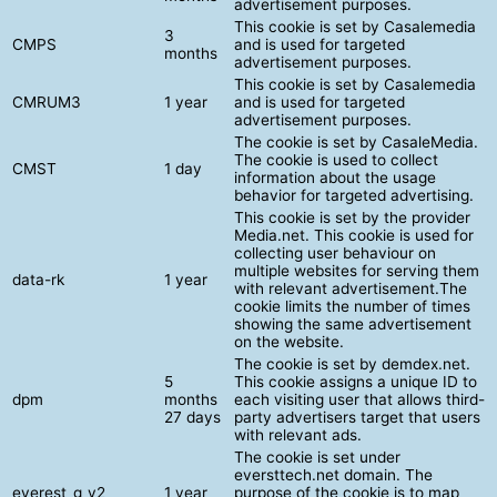
advertisement purposes.
This cookie is set by Casalemedia
3
CMPS
and is used for targeted
months
advertisement purposes.
This cookie is set by Casalemedia
CMRUM3
1 year
and is used for targeted
advertisement purposes.
The cookie is set by CasaleMedia.
The cookie is used to collect
CMST
1 day
information about the usage
behavior for targeted advertising.
This cookie is set by the provider
Media.net. This cookie is used for
collecting user behaviour on
multiple websites for serving them
data-rk
1 year
with relevant advertisement.The
cookie limits the number of times
showing the same advertisement
on the website.
The cookie is set by demdex.net.
5
This cookie assigns a unique ID to
dpm
months
each visiting user that allows third-
27 days
party advertisers target that users
with relevant ads.
The cookie is set under
eversttech.net domain. The
everest_g_v2
1 year
purpose of the cookie is to map