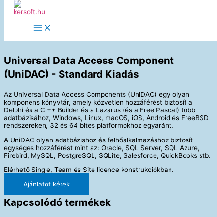
Skip to content
Universal Data Access Component
(UniDAC) - Standard Kiadás
Az Universal Data Access Components (UniDAC) egy olyan
komponens könyvtár, amely közvetlen hozzáférést biztosít a
Delphi és a C ++ Builder és a Lazarus (és a Free Pascal) több
adatbázisához, Windows, Linux, macOS, iOS, Android és FreeBSD
rendszereken, 32 és 64 bites platformokhoz egyaránt.
A UniDAC olyan adatbázishoz és felhőalkalmazáshoz biztosít
egységes hozzáférést mint az: Oracle, SQL Server, SQL Azure,
Firebird, MySQL, PostgreSQL, SQLite, Salesforce, QuickBooks stb.
Elérhető Single, Team és Site licence konstrukciókban.
Ajánlatot kérek
Kapcsolódó termékek