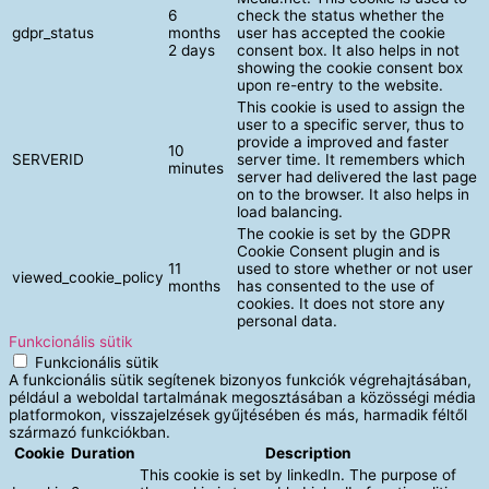
6
check the status whether the
gdpr_status
months
user has accepted the cookie
2 days
consent box. It also helps in not
showing the cookie consent box
upon re-entry to the website.
This cookie is used to assign the
user to a specific server, thus to
provide a improved and faster
10
SERVERID
server time. It remembers which
minutes
server had delivered the last page
on to the browser. It also helps in
load balancing.
The cookie is set by the GDPR
Cookie Consent plugin and is
11
used to store whether or not user
viewed_cookie_policy
months
has consented to the use of
cookies. It does not store any
personal data.
Funkcionális sütik
Funkcionális sütik
A funkcionális sütik segítenek bizonyos funkciók végrehajtásában,
például a weboldal tartalmának megosztásában a közösségi média
platformokon, visszajelzések gyűjtésében és más, harmadik féltől
származó funkciókban.
Cookie
Duration
Description
This cookie is set by linkedIn. The purpose of