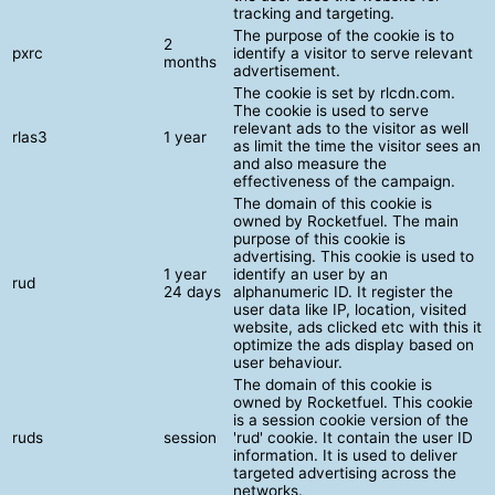
tracking and targeting.
The purpose of the cookie is to
2
pxrc
identify a visitor to serve relevant
months
advertisement.
The cookie is set by rlcdn.com.
The cookie is used to serve
relevant ads to the visitor as well
rlas3
1 year
as limit the time the visitor sees an
and also measure the
effectiveness of the campaign.
The domain of this cookie is
owned by Rocketfuel. The main
purpose of this cookie is
advertising. This cookie is used to
1 year
identify an user by an
rud
24 days
alphanumeric ID. It register the
user data like IP, location, visited
website, ads clicked etc with this it
optimize the ads display based on
user behaviour.
The domain of this cookie is
owned by Rocketfuel. This cookie
is a session cookie version of the
ruds
session
'rud' cookie. It contain the user ID
information. It is used to deliver
targeted advertising across the
networks.