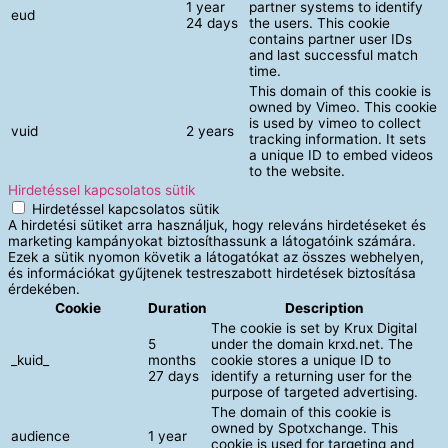
1 year
partner systems to identify
eud
24 days
the users. This cookie
contains partner user IDs
and last successful match
time.
This domain of this cookie is
owned by Vimeo. This cookie
is used by vimeo to collect
vuid
2 years
tracking information. It sets
a unique ID to embed videos
to the website.
Hirdetéssel kapcsolatos sütik
Hirdetéssel kapcsolatos sütik
A hirdetési sütiket arra használjuk, hogy releváns hirdetéseket és
marketing kampányokat biztosíthassunk a látogatóink számára.
Ezek a sütik nyomon követik a látogatókat az összes webhelyen,
és információkat gyűjtenek testreszabott hirdetések biztosítása
érdekében.
Cookie
Duration
Description
The cookie is set by Krux Digital
5
under the domain krxd.net. The
_kuid_
months
cookie stores a unique ID to
27 days
identify a returning user for the
purpose of targeted advertising.
The domain of this cookie is
owned by Spotxchange. This
audience
1 year
cookie is used for targeting and