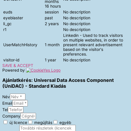
months
16 hours
euds
session
No description
eyeblaster
past
No description
li_gc
2 years
No description
r1
No description
Linkedin - Used to track visitors
on multiple websites, in order to
UserMatchHistory
1 month
present relevant advertisement
based on the visitor's
preferences.
visitor-id
1 year
No description
SAVE & ACCEPT
Powered by
Ajánlatkérés: Universal Data Access Component
(UniDAC) - Standard Kiadás
Név
Email
Tel
Company
új licence
megújítás
egyéb