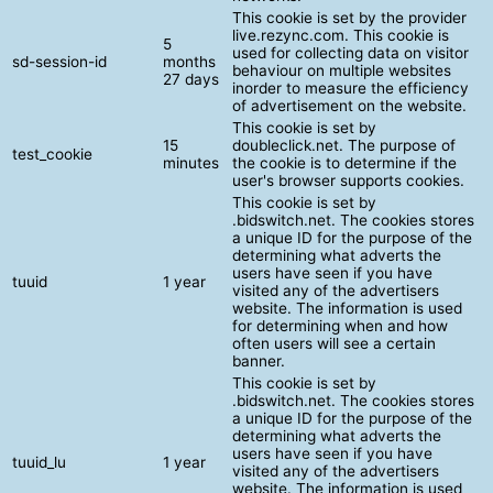
This cookie is set by the provider
live.rezync.com. This cookie is
5
used for collecting data on visitor
sd-session-id
months
behaviour on multiple websites
27 days
inorder to measure the efficiency
of advertisement on the website.
This cookie is set by
15
doubleclick.net. The purpose of
test_cookie
minutes
the cookie is to determine if the
user's browser supports cookies.
This cookie is set by
.bidswitch.net. The cookies stores
a unique ID for the purpose of the
determining what adverts the
users have seen if you have
tuuid
1 year
visited any of the advertisers
website. The information is used
for determining when and how
often users will see a certain
banner.
This cookie is set by
.bidswitch.net. The cookies stores
a unique ID for the purpose of the
determining what adverts the
users have seen if you have
tuuid_lu
1 year
visited any of the advertisers
website. The information is used