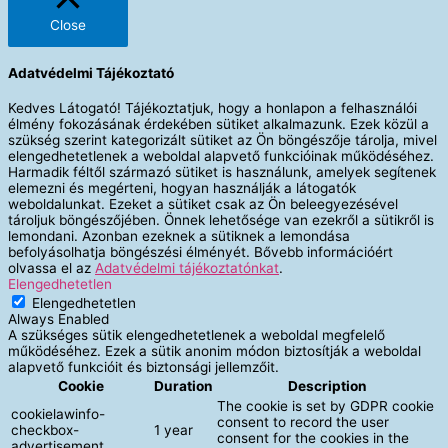
Close
Adatvédelmi Tájékoztató
Kedves Látogató! Tájékoztatjuk, hogy a honlapon a felhasználói
élmény fokozásának érdekében sütiket alkalmazunk. Ezek közül a
szükség szerint kategorizált sütiket az Ön böngészője tárolja, mivel
elengedhetetlenek a weboldal alapvető funkcióinak működéséhez.
Harmadik féltől származó sütiket is használunk, amelyek segítenek
elemezni és megérteni, hogyan használják a látogatók
weboldalunkat. Ezeket a sütiket csak az Ön beleegyezésével
tároljuk böngészőjében. Önnek lehetősége van ezekről a sütikről is
lemondani. Azonban ezeknek a sütiknek a lemondása
befolyásolhatja böngészési élményét. Bővebb információért
olvassa el az
Adatvédelmi tájékoztatónkat
.
Elengedhetetlen
Elengedhetetlen
Always Enabled
A szükséges sütik elengedhetetlenek a weboldal megfelelő
működéséhez. Ezek a sütik anonim módon biztosítják a weboldal
alapvető funkcióit és biztonsági jellemzőit.
Cookie
Duration
Description
The cookie is set by GDPR cookie
cookielawinfo-
consent to record the user
checkbox-
1 year
consent for the cookies in the
advertisement